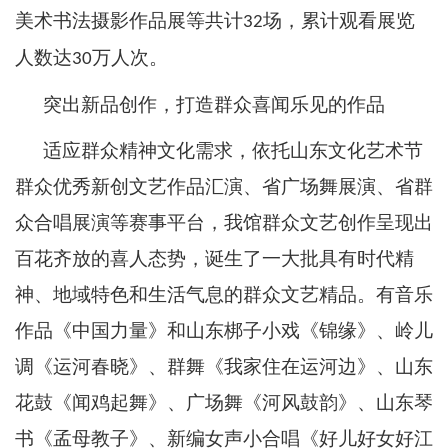
美术书法摄影作品展等共计
场，累计观看展览
32
人数达
万人次。
30
突出新品创作，打造群众喜闻乐见的作品
适应群众精神文化需求，依托山东文化艺术节
群众优秀新创文艺作品汇演、省广场舞展演、省群
众合唱展演等赛事平台，我馆群众文艺创作呈现出
百花齐放的喜人态势，诞生了一大批具有时代精
神、地域特色和生活气息的群众文艺精品。有音乐
作品《中国力量》和山东梆子小戏《锦缘》、岭儿
调《运河春晓》、群舞《我家住在运河边》、山东
花鼓《闻鸡起舞》、广场舞《河风鼓韵》、山东琴
书《孟母教子》、新编女声小合唱《好儿好女好江