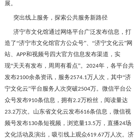
展。
突出线上服务，探索公共服务新路径
济宁市文化馆通过网络平台广泛发布信息，打
造了
“济宁市文化馆官方公众号”、“济宁文化云”网
站、
和视频号四大官方信息发布渠道，实
APP
现“天天有发布，周周有看点”。
年，各平台共
2024
发布
余条资讯，服务
万人次，其中“济
2100
2574.1
宁文化云”平台服务人次突破
万。微信平台公
2504
众号发布
条信息，拥有
万粉丝，阅读量达
910
2.2
万次。山东省文化云发布
条信息，微信视
23.2
616
频号发布
条短视频，浏览量
万，直播
场
130
13.5
24
文化活动及演出，吸引线上观众
万人次。济
619.67