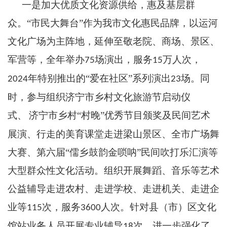
一是加大优质文化资源供给，惠及基层群
众。
“市民大舞台”作为我市文化惠民品牌，以运河
文化广场为主阵地，延伸至敬老院、商场、景区、
军营等，全年举办
场演出，服务
万人次，
75
15
年特别推出的“爱在社区”系列演出
场。同
2024
23
时，参与组织济宁市乡村文化旅游节启动仪
式、
济宁市乡村“村晚”优秀节目颁奖及民间艺术
展演、行走的美育课堂走进梁山景区、全市广场舞
大赛、第六届“儒乡鼓韵金唢呐”民间吹打乐汇演等
大型群众性文化活动。组织开展舞蹈、音乐等艺术
公益辅导走进农村、走进学校、走进机关、走进企
业等
次，服务
人次。针对县（市）区文化
115
3600
馆站业务人员开展专业辅导
次。进一步强化了
18