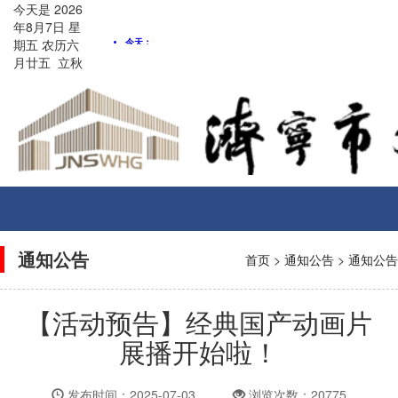
今天是
2026
年8月
7
日
星
期五
农历
六
月廿五
立秋
Toggle
navigati
通知公告
首页
>
通知公告
>
通知公告
【活动预告】经典国产动画片
展播开始啦！
发布时间：2025-07-03
浏览次数：20775