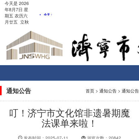
今天是
2026
年8月
7
日
星
期五
农历
六
月廿五
立秋
Toggle
navigati
通知公告
首页
>
通知公告
>
通知公告
叮！济宁市文化馆非遗暑期魔
法课单来啦！
发布时间：2025-07-11
浏览次数：20842