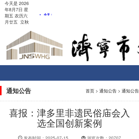
今天是
2026
年8月
7
日
星
期五
农历
六
月廿五
立秋
Toggle
navigati
通知公告
首页
>
通知公告
>
通知公告
喜报：津多里非遗民俗庙会入
选全国创新案例
发布时间：2025-07-15
浏览次数：20707