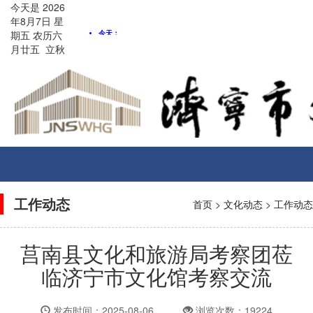
今天是
2026
年8月
7
日
星
期五
农历
六
月廿五
立秋
Toggle
navigati
工作动态
首页
>
文化动态
>
工作动态
莒南县文化和旅游局考察团莅
临济宁市文化馆考察交流
发布时间：2025-08-06
浏览次数：19224