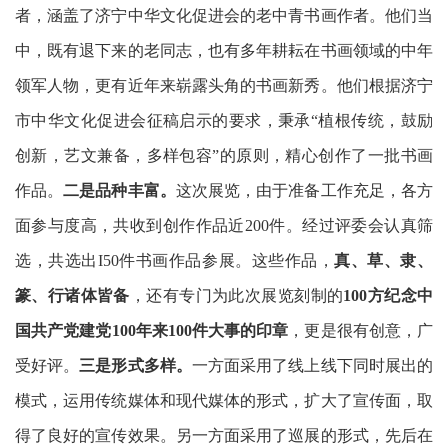
者，涵盖了济宁中华文化促进会的老中青书画作者。他们当
中，既有退下来的老同志，也有多年耕耘在书画领域的中年
领军人物，更有近年来崭露头角的书画新秀。他们根据济宁
市中华文化促进会征稿启示的要求，秉承“植根传统，鼓励
创新，艺文兼备，多样包容”的原则，精心创作了一批书画
作品。
二是品种丰富。
这次展览，由于准备工作充足，各方
面参与度高，共收到创作作品近200件。经过评委会认真筛
选，共选出I50件书画作品参展。这些作品，
真、草、隶、
篆、行诸体皆备
，还有专门为此次展览刻制的
100
方纪念中
国共产党建党100年来100件大事的印章
，更是很有创意，广
受好评。
三是形式多样。
一方面采用了线上线下同时展出的
模式，运用传统媒体和现代媒体的形式，扩大了宣传面，取
得了良好的宣传效果。另一方面采用了巡展的形式，先后在