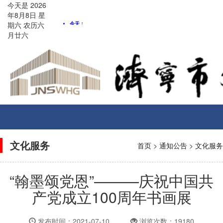
今天是
2026
年8月
8
日
星
期六
农历
六
月廿六
Toggle
navigati
文化服务
首页
>
通知公告
>
文化服务
“翰墨颂党恩”———庆祝中国共
产党成立100周年书画展
发布时间：2021-07-10
浏览次数：19180