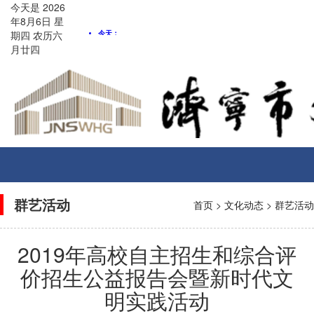
今天是
2026
年8月
6
日
星
期四
农历
六
月廿四
Toggle
navigati
群艺活动
首页
>
文化动态
>
群艺活动
2019年高校自主招生和综合评
价招生公益报告会暨新时代文
明实践活动