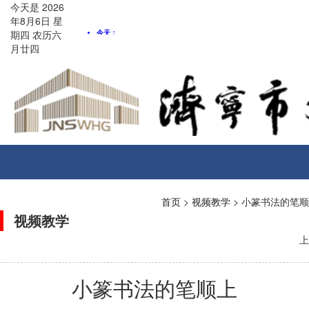
今天是
2026
年8月
6
日
星
期四
农历
六
月廿四
Toggle
navigati
首页
>
视频教学
> 小篆书法的笔顺
视频教学
上
小篆书法的笔顺上