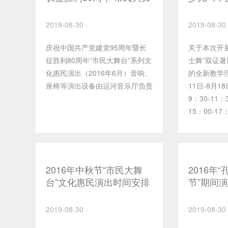
台”系列文化惠民演出
双证公益
2019-08-30
2019-08-30
庆祝中国共产党建党95周年暨长
关于本次开
征胜利80周年“市民大舞台”系列文
士舞”双证
化惠民演出（2016年6月）音响、
的全新教学理
座椅等演出设备由运河音乐厅负责
11日-8月1
9：30-11
15：00-1
范围5-8岁
能、姿态、
暑假班结束
级。 关于
2016年中秋节“市民大舞
2016年“
级、爵士舞
台”文化惠民演出时间安排
节”期间
训可参加国
表
发的“华彩
2019-08-30
2019-08-30
级中心”双证
辅导部咨询电