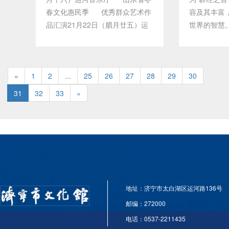
春文化惠民季 优秀群众艺术作
容及其丰富
品汇演21月22日（腊月廿五）运
世界的智慧
河音乐厅 第二届“千年运河曲声
为大众所识
扬” 曲艺展演31月23日下午
师一起，学
2:30（腊月廿六）运河音乐厅
解孔子对《易
«
1
群众文化团队进剧场 《孝贤
2
...
25
26
27
28
29
30
日 中国“四
闵子骞》42016年12月31日 -
刻技法 主
31
32
33
»
-2017年1月4市艺术馆东楼展厅
巴林石、青
《影话图说》三人摄影展51月6
国“四大印石
日--9日市艺术馆东楼展厅任城书
品。印纽是
协书画精品展62月4日--2月9日市
章造型美化
艺术馆东楼展厅“济宁画家画济
随着印章艺
宁”专题美术展72016年12月29日
料的变化，
上午9点半公共文化服务基层示范
讲究，题材
地址：济宁市太白湖区运河路136号
点2017迎新春城区公共文化服务
我们跟随陈
基层示范点优秀文艺节目汇演
国“四大印石
邮编：272000
82017年1月5日公共文化服务基层
刻技法。
电话：0537-2211435