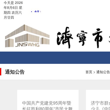
今天是
2026
年8月
6
日
星
期四
农历
六
月廿四
Toggle
navigati
通知公告
首页
>
通知公告
中国共产党建党95周年暨
济宁市群
长征胜利80周年“市民大舞
少儿《中