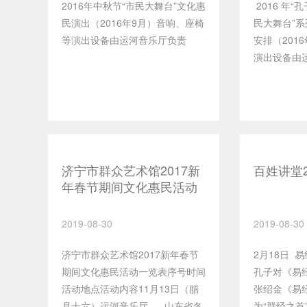
2016年中秋节“市民大舞台”文化惠
2016 年“
任）（杨老
民演出（2016年9月）音响、座椅
民大舞台”
址：济宁市
等演出设备由运河音乐厅负责
安排（201
区舞蹈排练
演出设备由
济宁市群众艺术馆2017新
百姓讲堂
年春节期间文化惠民活动
安排
2019-08-30
2019-08-30
济宁市群众艺术馆2017新年春节
2月18日 
期间文化惠民活动一览表序号时间
孔子对《易
活动地点活动内容11月13日（腊
张绍金《易
月十六）运河音乐厅 山东省冬
为“群经之首