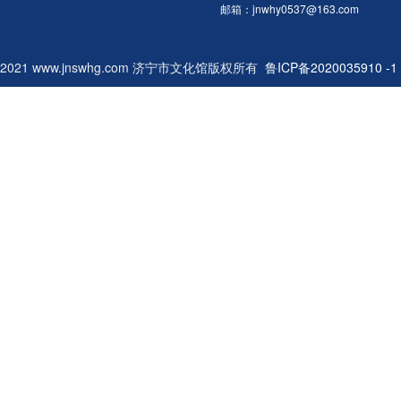
社会文化发展大潮，展示我市青年
市文化中心
邮箱：jnwhy0537@163.com
术馆
歌手在歌曲创作、演唱所取得的成
三、主办、
2018年4月10日附件：
绩，挖掘、发现、培养一批优秀的
个“非物质文
2018“迎五一”文化志愿服务惠民演
2021 www.jnswhg.com 济宁市文化馆版权所有
青年声乐人才，夯实我市声乐队
鲁ICP备2020035910 -1
演主办：中
出活动安排表
伍，推动全市公共文化服务体系建
市文化广电
设。二、组织机构主办单位：济宁
管委会承办
市文化广电新闻出版局承办单位：
白湖新区党
济宁市群众艺术馆济宁市音乐家协
社会事业发展
会济宁剧院管理有限公司三、时间
春晚主办：
安排 此次大赛分县（市、区）
版局承办：
初赛、光盘复选、总决赛三个阶
馆 济宁艺
段。 （一）初赛阶段（10月
活频道四、
底-11月上旬）。初赛由各县市区
民间艺术展
自行组织。各县区于11月11日前
位，进行民
组织完毕初赛事宜；初赛后由各县
县（市、区）
(市、区）统一报送相关材料至市
伍，要求表
群众艺术馆音乐工作部。上报材料
价值较高、
包括：1．推荐报告3份；2．参加
目自选，艺