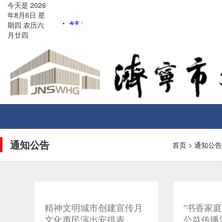
今天是
2026
年8月
6
日
星
期四
农历
六
月廿四
Toggle
navigati
通知公告
首页
>
通知公告
精神文明城市创建宣传月
“书香家
文化惠民演出安排表
公益传播