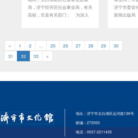
济宁市文广新局 济宁市文化志愿
年龄在40岁
纪念品。微
局，济宁经开区社会事业局，有关
济宁市委宣
服务中心 承 办：济宁市群
的中老年朋
评审后，将
高校，市直有关部门： 为深入
新闻出版局《关
众艺术馆 济宁剧院管理有限公
放宽。三、
数字图书馆
贯彻落实习近平新时代中国特色社
年度济宁市
司 五、活动安排：（一）宣传
乐，喜欢唱
经典有新声
会主义思想和党的十九大精神，隆
动的通知》
发动（4月上旬）。济宁市群众艺
德优良。3
后，我们将
重纪念改革开放40周年，展示我
〔2018〕
术馆通过组织宣传、广泛发动，确
理，严格遵
办家庭专场
«
1
市青年在济宁经济社会建设中发挥
2
...
25
26
27
28
29
30
化中心市群
定7-8支优秀文化志愿队伍，参与
极参加公益
术馆 济宁市
的重要作用，进一步丰富广大群众
馆启用，按
31
32
33
»
惠民演出活动。（二）汇演阶段
文化志
23日
精神文化生活，市文广新局决定在
拟在市文化
（4月中下旬）。根据志愿服务队
四、考试内
全市举办2018济宁市第三届青年
四个“非物质
组织报名情况，2018年4月22至5
歌曲。2、
歌手大赛。一、指导思想高举习近
展演和201
月1日期间在运河文化广场--“市民
考时间：2018
平新时代中国特色社会主义思想伟
一、活动时间
大舞台”连续开展8场文化志愿演
30日六、
大旗帜，全面贯彻党的十九大精
具体活动时
出，每场演出时长不低于90分
考试合格，
神，以习近平总书记系列讲话为引
地点1、济
钟。（三）节目要求。节目内容要
照片），成
领，繁荣群众文化生活，提升文化
文化遗产月
群众喜闻乐见，体现社会主义核心
根据报名实
地址：济宁市太白湖区运河路136号
素养，搭建平台，发现人才，进一
湖新区市文
价值观，体现家风家教、诚实守
系人：张老师 
步增强我市文化软实力。通过青年
2019年济
邮编：272000
信、邻里团结、孝敬老人、与人为
歌手大赛，积极引导全市青年投身
及录制两个
电话：0537-2211435
善文明创建等内容。济宁市群众艺