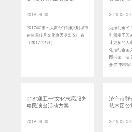
2019-08-30
2019-08-30
2017年“市民大舞台”精神文明城市
为推动全民
创建宣传月文化惠民演出安排表
引领亲子阅
（2017年4月）
让更多的人
化推动全国
图书馆、济
开展“书香家
益传播活动
书香家庭，
内容：自行
作品，以亲
018“迎五一”文化志愿服务
济宁市群
式，拍摄成
惠民演出活动方案
艺术团公
网络传播活
生简章
活动面向全
2019-08-30
2019-08-30
内容和朗诵
大小不超过3